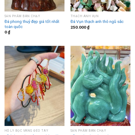
SẢN PHẨM BÁN CHẠY
THẠCH ANH VỤN
Đá phong thuỷ đẹp giá tốt nhất
Đá Vụn thạch anh thô ngũ sắc
toàn quốc
250.000
₫
0
₫
HỒ LY BỌC VÀNG ĐEO TAY
SẢN PHẨM BÁN CHẠY