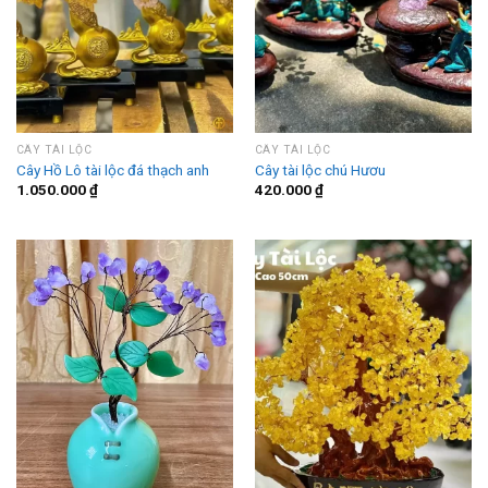
CÂY TÀI LỘC
CÂY TÀI LỘC
Cây Hồ Lô tài lộc đá thạch anh
Cây tài lộc chú Hươu
1.050.000
₫
420.000
₫