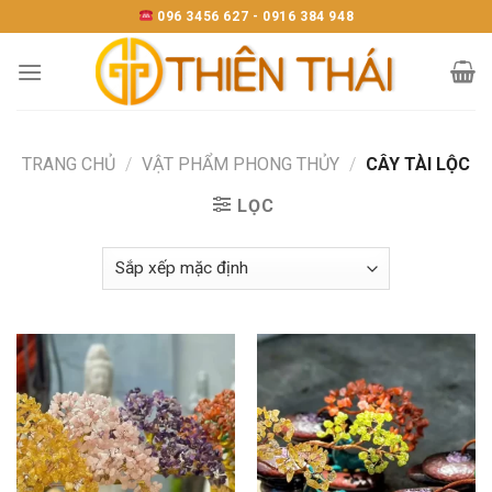
Skip
096 3456 627 - 0916 384 948
to
content
TRANG CHỦ
/
VẬT PHẨM PHONG THỦY
/
CÂY TÀI LỘC
LỌC