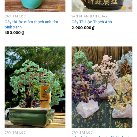
CÂY TÀI LỘC
SẢN PHẨM BÁN CHẠY
Cây tài lộc mầm thạch anh tím
Cây Tài Lộc Thạch Anh
bình xanh
2.900.000
₫
450.000
₫
CÂY TÀI LỘC
CÂY TÀI LỘC