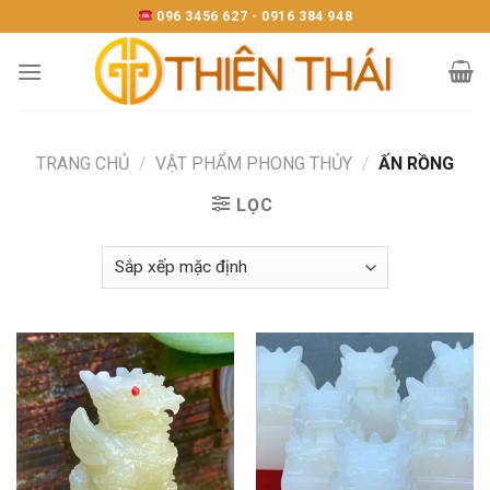
Skip
096 3456 627 - 0916 384 948
to
content
TRANG CHỦ
/
VẬT PHẨM PHONG THỦY
/
ẤN RỒNG
LỌC