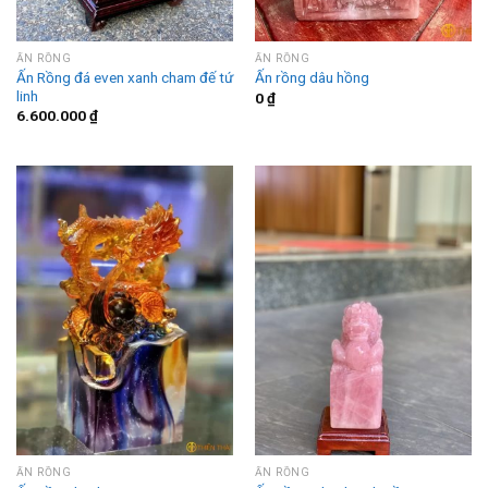
ẤN RỒNG
ẤN RỒNG
Ấn Rồng đá even xanh cham đế tứ
Ấn rồng dâu hồng
linh
0
₫
6.600.000
₫
ẤN RỒNG
ẤN RỒNG