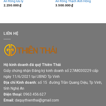
Ấn Rồng lưu ly
Ấn Rồng Thạch Anh Hồng
2.250.000
₫
3.500.000
₫
LIÊN HỆ
Hộ kinh doanh đá quý Thiên Thái
Giấy chứng nhận Đăng ký kinh doanh số 27A8030229 cấp
ngày 11/6/2021 tại UBND Tp Vinh
Địa chỉ Kinh doanh:
số 15 đường Trần Quang Diệu, Tp Vinh,
tỉnh Nghệ An
Điện thoại:
0963.456.627
Email:
daquythienthai@gmail.com