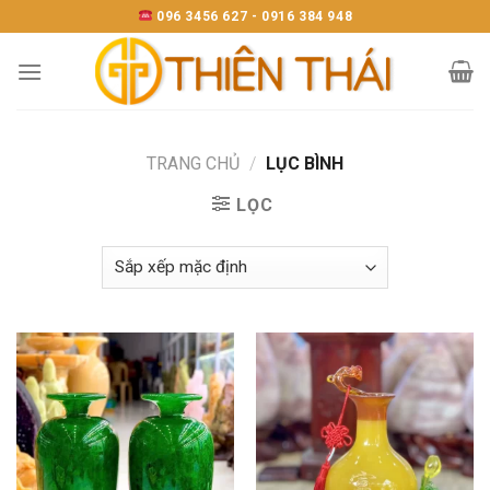
Skip
096 3456 627 - 0916 384 948
to
content
TRANG CHỦ
/
LỤC BÌNH
LỌC