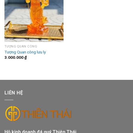
TƯỢNG QUAN CÔNG
Tượng Quan công lưu ly
3.000.000
₫
LIÊN HỆ
Hộ kinh doanh đá quý Thiên Thái