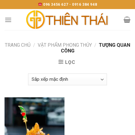
Skip
096 3456 627 - 0916 384 948
to
content
TRANG CHỦ
/
VẬT PHẨM PHONG THỦY
/
TƯỢNG QUAN
CÔNG
LỌC