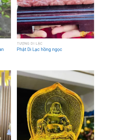
TƯỢNG DI LẶC
an
Phật Di Lạc hồng ngọc