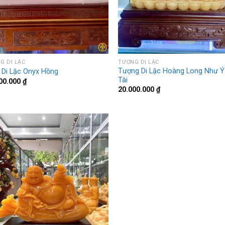
G DI LẶC
TƯỢNG DI LẶC
Tượng Di Lặc Hoàng Long Như Ý
 Di Lặc Onyx Hồng
Tài
00.000
₫
20.000.000
₫