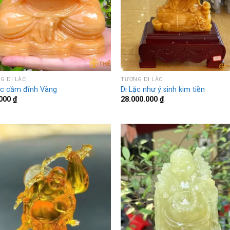
G DI LẶC
TƯỢNG DI LẶC
ặc cầm đĩnh Vàng
Di Lặc như ý sinh kim tiền
.000
₫
28.000.000
₫