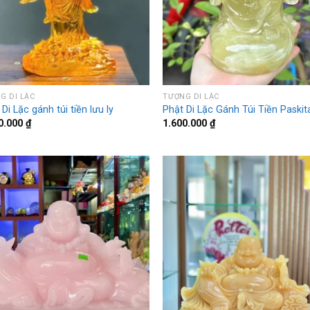
G DI LẶC
TƯỢNG DI LẶC
Di Lặc gánh túi tiền lưu ly
Phật Di Lặc Gánh Túi Tiền Paskit
0.000
₫
1.600.000
₫