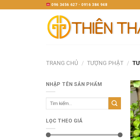
Skip
096 3456 627 - 0916 384 948
to
content
TRANG CHỦ
/
TƯỢNG PHẬT
/
TƯ
NHẬP TÊN SẢN PHẨM
LỌC THEO GIÁ