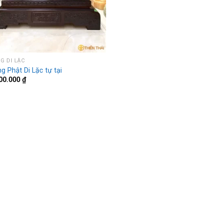
G DI LẶC
g Phật Di Lặc tự tại
00.000
₫