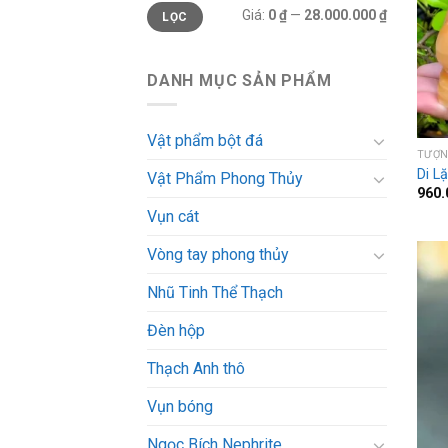
Giá
Giá
Giá:
0 ₫
—
28.000.000 ₫
LỌC
tối
tối
thiểu
đa
DANH MỤC SẢN PHẨM
Vật phẩm bột đá
TƯỢN
Di L
Vật Phẩm Phong Thủy
960
Vụn cát
Vòng tay phong thủy
Nhũ Tinh Thể Thạch
Đèn hộp
Thạch Anh thô
Vụn bóng
Ngọc Bích Nephrite