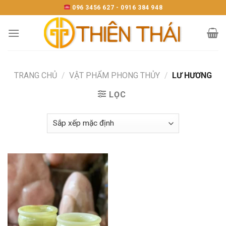
Skip
096 3456 627 - 0916 384 948
to
content
TRANG CHỦ
/
VẬT PHẨM PHONG THỦY
/
LƯ HƯƠNG
LỌC