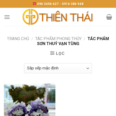
Skip
096 3456 627 - 0916 384 948
to
content
TRANG CHỦ
/
TÁC PHẨM PHONG THỦY
/
TÁC PHẨM
SƠN THUỶ VẠN TÙNG
LỌC