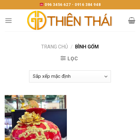
Skip
096 3456 627 - 0916 384 948
to
content
TRANG CHỦ
/
BÌNH GỐM
LỌC