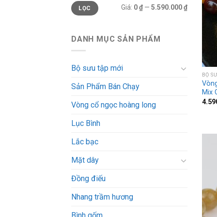
Giá
Giá
Giá:
0 ₫
—
5.590.000 ₫
LỌC
tối
tối
thiểu
đa
DANH MỤC SẢN PHẨM
Bộ sưu tập mới
BỘ S
Vòng
Sản Phẩm Bán Chạy
Mix 
4.59
Vòng cổ ngọc hoàng long
Lục Bình
Lắc bạc
Mặt dây
Đồng điếu
Nhang trầm hương
Bình gốm