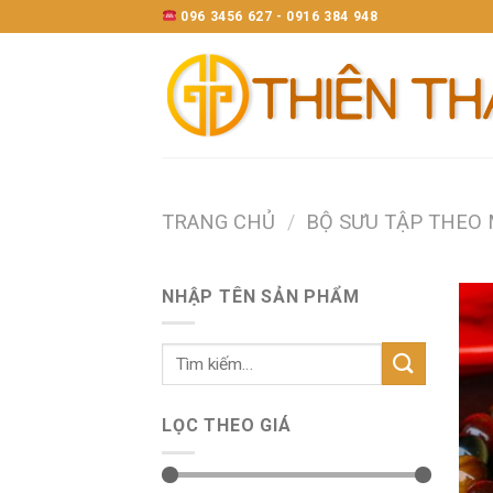
Skip
096 3456 627 - 0916 384 948
to
content
TRANG CHỦ
/
BỘ SƯU TẬP THEO
NHẬP TÊN SẢN PHẨM
LỌC THEO GIÁ