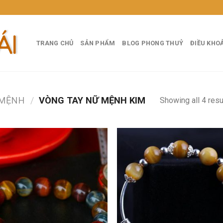
TRANG CHỦ
SẢN PHẨM
BLOG PHONG THUỶ
ĐIỀU KHO
 MỆNH
/
VÒNG TAY NỮ MỆNH KIM
Showing all 4 resu