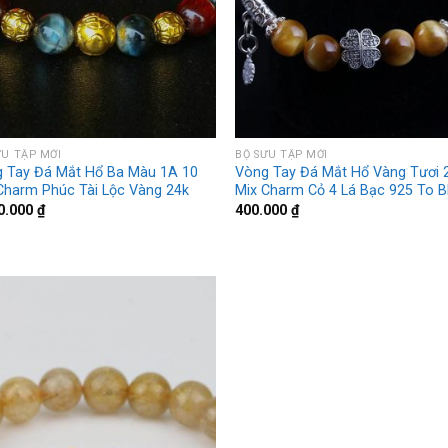
ƯU TẬP MỚI
BỘ SƯU TẬP MỚI
 Tay Đá Mắt Hổ Ba Màu 1A 10
Vòng Tay Đá Mắt Hổ Vàng Tươi 
Charm Phúc Tài Lộc Vàng 24k
Mix Charm Cỏ 4 Lá Bạc 925 To 
0.000
₫
400.000
₫