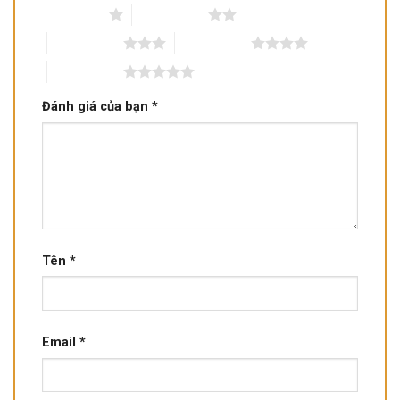
1 trên 5 sao
2 trên 5 sao
3 trên 5 sao
4 trên 5 sao
5 trên 5 sao
Đánh giá của bạn
*
Tên
*
Email
*