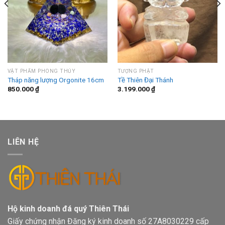
VẬT PHẨM PHONG THỦY
TƯỢNG PHẬT
Tháp năng lượng Orgonite 16cm
Tề Thiên Đại Thánh
850.000
₫
3.199.000
₫
LIÊN HỆ
Hộ kinh doanh đá quý Thiên Thái
Giấy chứng nhận Đăng ký kinh doanh số 27A8030229 cấp