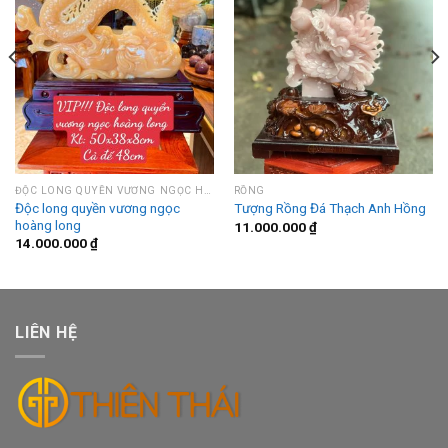
ĐỘC LONG QUYỀN VƯƠNG NGỌC HOÀNG LONG
RỒNG
Độc long quyền vương ngọc
Tượng Rồng Đá Thạch Anh Hồng
hoàng long
11.000.000
₫
14.000.000
₫
LIÊN HỆ