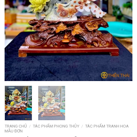
TRANG CHỦ
/
TÁC PHẨM PHONG THỦY
/
TÁC PHẨM TRANH HOA
MẪU ĐƠN