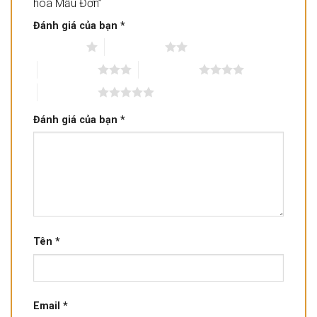
hoa Mẫu Đơn”
Đánh giá của bạn
*
1 trên 5 sao
2 trên 5 sao
3 trên 5 sao
4 trên 5 sao
5 trên 5 sao
Đánh giá của bạn
*
Tên
*
Email
*