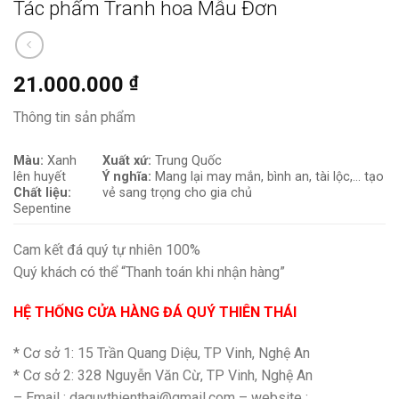
Tác phẩm Tranh hoa Mẫu Đơn
21.000.000
₫
Thông tin sản phẩm
Màu:
Xanh
Xuất xứ:
Trung Quốc
lên huyết
Ý nghĩa:
Mang lại
may mắn, bình an, tài lộc,… tạo
Chất liệu:
vẻ sang trọng cho gia chủ
Sepentine
Cam kết đá quý tự nhiên 100%
Quý khách có thể “Thanh toán khi nhận hàng”
HỆ THỐNG CỬA HÀNG ĐÁ QUÝ THIÊN THÁI
* Cơ sở 1: 15 Trần Quang Diệu, TP Vinh, Nghệ An
* Cơ sở 2: 328 Nguyễn Văn Cừ, TP Vinh, Nghệ An
– Email : daquythienthai@gmail.com – website :