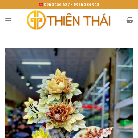
Skip
096 3456 627 - 0916 384 948
to
content