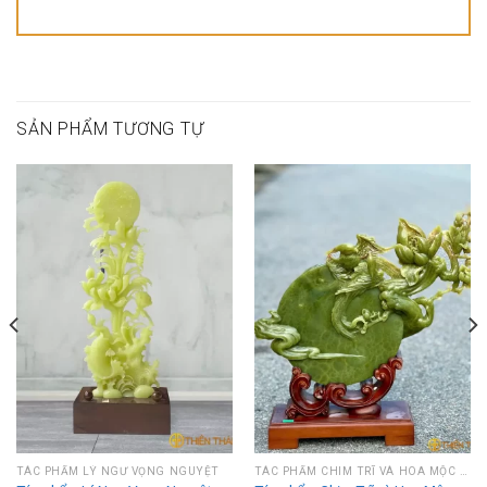
SẢN PHẨM TƯƠNG TỰ
TÁC PHẨM LÝ NGƯ VỌNG NGUYỆT
TÁC PHẨM CHIM TRĨ VÀ HOA MỘC LAN