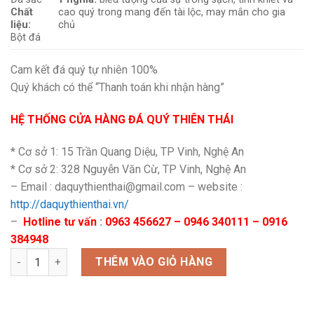
Chất
cao quý trong mang đến tài lộc, may mắn cho gia
liệu:
chủ
Bột đá
Cam kết đá quý tự nhiên 100%
Quý khách có thể “Thanh toán khi nhận hàng”
HỆ THỐNG CỬA HÀNG ĐÁ QUÝ THIÊN THÁI
* Cơ sở 1: 15 Trần Quang Diệu, TP Vinh, Nghệ An
* Cơ sở 2: 328 Nguyễn Văn Cừ, TP Vinh, Nghệ An
– Email : daquythienthai@gmail.com – website :
http://daquythienthai.vn/
–
Hotline tư vấn
:
0963 456627 – 0946 340111 – 0916
384948
Tiên cô dâng sen số lượng
THÊM VÀO GIỎ HÀNG