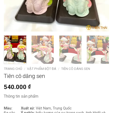
TRANG CHỦ
/
VẬT PHẨM BỘT ĐÁ
/
TIÊN CÔ DÂNG SEN
Tiên cô dâng sen
540.000
₫
Thông tin sản phẩm
Màu:
Xuất xứ:
Việt Nam, Trung Quốc
Đa sắc
Ý nghĩa:
biểu tượng của sự trong sạch, tinh khiết và