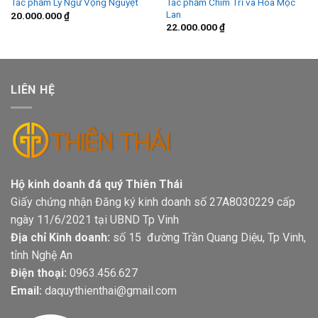
Tác phẩm Chim Trĩ và Hoa Mộc
Tác phẩm Lý Ngư Vọng Nguyệt
Lan
20.000.000
₫
22.000.000
₫
LIÊN HỆ
Hộ kinh doanh đá quý Thiên Thái
Giấy chứng nhận Đăng ký kinh doanh số 27A8030229 cấp
ngày 11/6/2021 tại UBND Tp Vinh
Địa chỉ Kinh doanh:
số 15 đường Trần Quang Diệu, Tp Vinh,
tỉnh Nghệ An
Điện thoại:
0963.456.627
Email:
daquythienthai@gmail.com