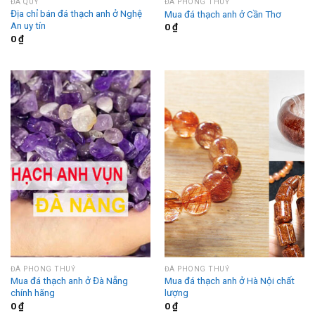
ĐÁ QUÝ
ĐÁ PHONG THUỶ
Địa chỉ bán đá thạch anh ở Nghệ
Mua đá thạch anh ở Cần Thơ
An uy tín
0
₫
0
₫
ĐÁ PHONG THUỶ
ĐÁ PHONG THUỶ
Mua đá thạch anh ở Đà Nẵng
Mua đá thạch anh ở Hà Nội chất
chính hãng
lượng
0
₫
0
₫