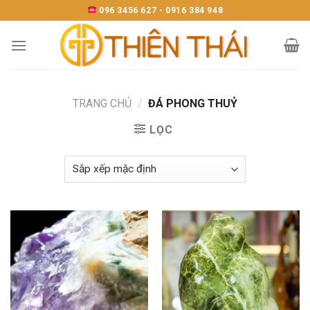
Skip
096 3456 627 - 0916 384 948
to
content
TRANG CHỦ
/
ĐÁ PHONG THUỶ
LỌC