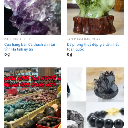
ĐÁ PHONG THUỶ
SẢN PHẨM BÁN CHẠY
Cửa hàng bán đá thạch anh tại
Đá phong thuỷ đẹp giá tốt nhất
tỉnh Hà tĩnh uy tín
toàn quốc
0
₫
0
₫