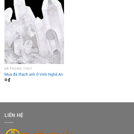
ĐÁ PHONG THUỶ
Mua đá thạch anh ở Vinh Nghệ An
0
₫
LIÊN HỆ