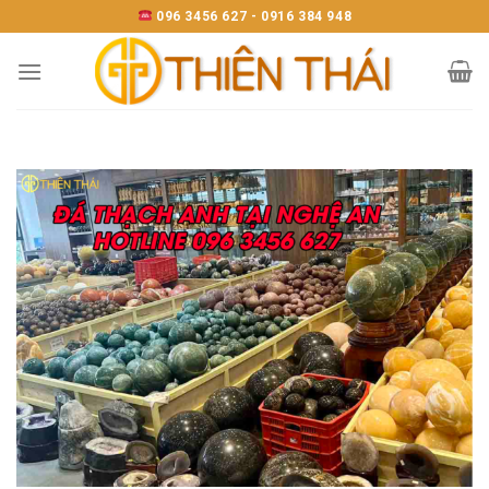
Skip
096 3456 627 - 0916 384 948
to
content