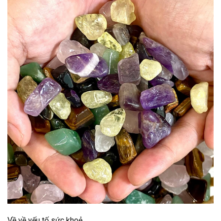
Về về yếu tố sức khoẻ