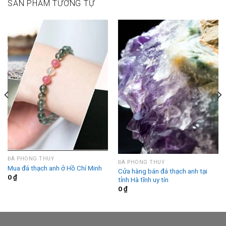
SẢN PHẨM TƯƠNG TỰ
ĐÁ PHONG THUỶ
ĐÁ PHONG THUỶ
Mua đá thạch anh ở Hồ Chí Minh
Cửa hàng bán đá thạch anh tại
0
₫
tỉnh Hà tĩnh uy tín
0
₫