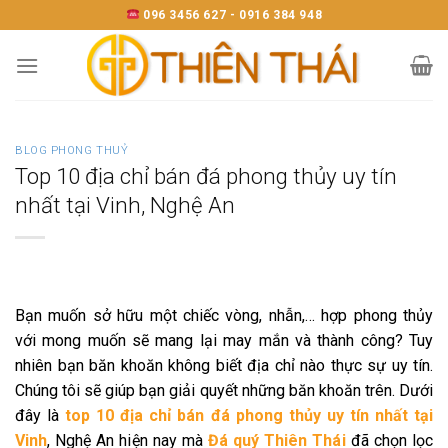
Skip
096 3456 627 - 0916 384 948
to
content
BLOG PHONG THUỶ
Top 10 địa chỉ bán đá phong thủy uy tín
nhất tại Vinh, Nghệ An
Bạn muốn sở hữu một chiếc vòng, nhẫn,… hợp phong thủy
với mong muốn sẽ mang lại may mắn và thành công? Tuy
nhiên bạn băn khoăn không biết địa chỉ nào thực sự uy tín.
Chúng tôi sẽ giúp bạn giải quyết những băn khoăn trên. Dưới
đây là
top 10 địa chỉ bán
đá phong thủy uy tín nhất tại
Vinh
, Nghệ An hiện nay mà
Đá quý Thiên Thái
đã chọn lọc