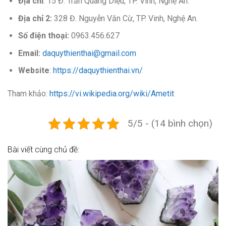
Địa chỉ
: 15 Đ. Trần Quang Diệu, TP. Vinh, Nghệ An.
Địa chỉ 2:
328 Đ. Nguyễn Văn Cừ, TP. Vinh, Nghệ An.
Số điện thoại:
0963.456.627
Email:
daquythienthai@gmail.com
Website
:
https://daquythienthai.vn/
Tham khảo:
https://vi.wikipedia.org/wiki/Ametit
5/5 - (14 bình chọn)
Bài viết cùng chủ đề: