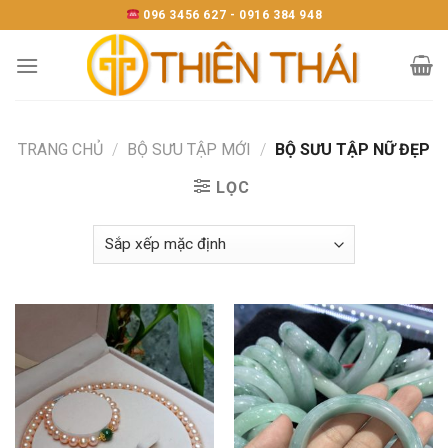
Skip
096 3456 627 - 0916 384 948
to
content
TRANG CHỦ
/
BỘ SƯU TẬP MỚI
/
BỘ SƯU TẬP NỮ ĐẸP
LỌC