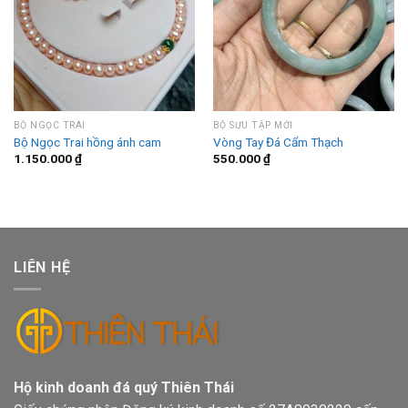
BỘ NGỌC TRAI
BỘ SƯU TẬP MỚI
Bộ Ngọc Trai hồng ánh cam
Vòng Tay Đá Cẩm Thạch
1.150.000
₫
550.000
₫
LIÊN HỆ
Hộ kinh doanh đá quý Thiên Thái