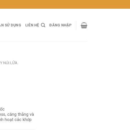
ẢN SỬ DỤNG
LIÊN HỆ
ĐĂNG NHẬP
AY NÚI LỬA
uốc
ess, căng thẳng và
nh hoạt các khớp