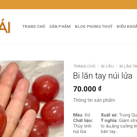
TRANG CHỦ
SẢN PHẨM
BLOG PHONG THUỶ
ĐIỀU KHO
TRANG CHỦ
/
BI CẦU
/
BI LĂN T
Bi lăn tay núi lửa
70.000
₫
Thông tin sản phẩm
Màu:
Đỏ
Xuất xứ:
Trung Q
Chất liệu:
Ý nghĩa:
Giảm str
Thủy tinh
lo âu
,
ăng cường li
núi lửa
bàn tay
…