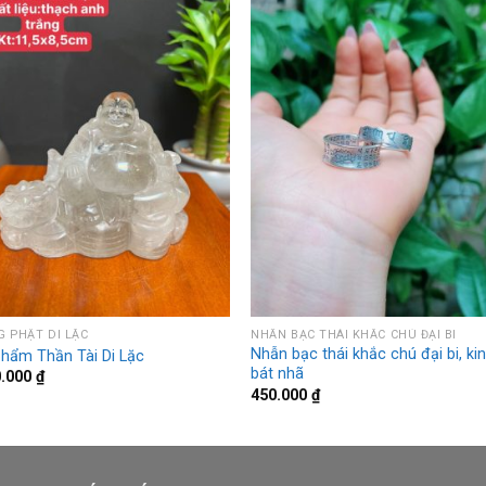
 PHẬT DI LẶC
NHẪN BẠC THÁI KHẮC CHÚ ĐẠI BI
Nhẫn bạc thái khắc chú đại bi, ki
phẩm Thần Tài Di Lặc
bát nhã
0.000
₫
450.000
₫