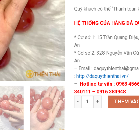
Quý khách có thể “Thanh toán 
HỆ THỐNG CỬA HÀNG ĐÁ QU
* Cơ sở 1: 15 Trần Quang Diệu
An
* Cơ sở 2: 328 Nguyễn Văn Cừ
An
– Email : daquythienthai@gma
:
http://daquythienthai.vn/
–
Hotline tư vấn
:
0963 4566
340111 – 0916 384948
Bi lăn tay núi lửa số lượng
THÊM VÀO