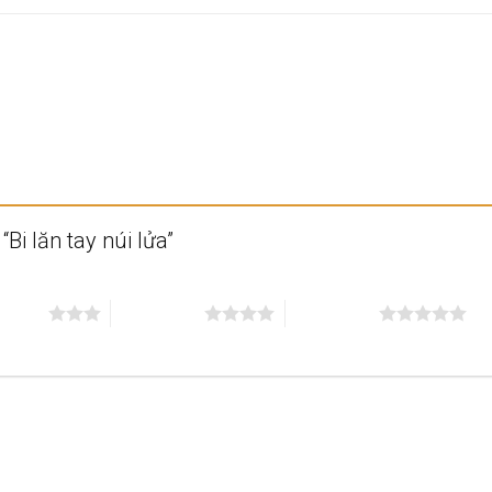
“Bi lăn tay núi lửa”
n 5 sao
4 trên 5 sao
5 trên 5 sao