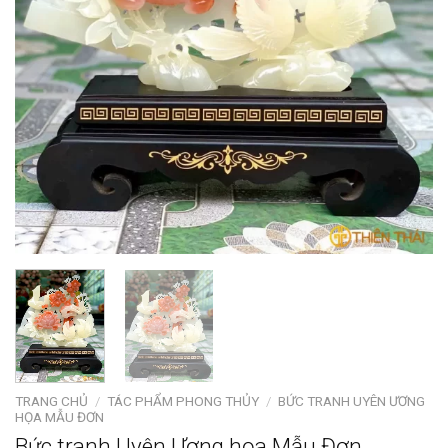
TRANG CHỦ
/
TÁC PHẨM PHONG THỦY
/
BỨC TRANH UYÊN ƯƠNG
HỌA MẪU ĐƠN
Bức tranh Uyên Ương họa Mẫu Đơn