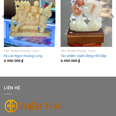
TÁC PHẨM PHONG THỦY
TÁC PHẨM PHONG THỦY
Kỳ Lân Ngọc Hoàng Long
Tác phẩm: Uyên Ương Hồ Diệp
4.000.000
₫
6.000.000
₫
LIÊN HỆ