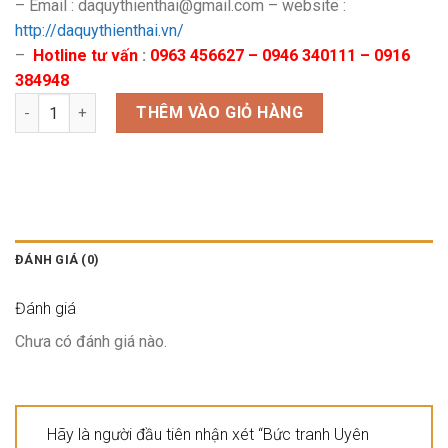
– Email : daquythienthai@gmail.com – website :
http://daquythienthai.vn/
–
Hotline tư vấn
:
0963 456627 – 0946 340111 – 0916
384948
Bức tranh Uyên Ương họa Mẫu Đơn số lượng
THÊM VÀO GIỎ HÀNG
ĐÁNH GIÁ (0)
Đánh giá
Chưa có đánh giá nào.
Hãy là người đầu tiên nhận xét “Bức tranh Uyên