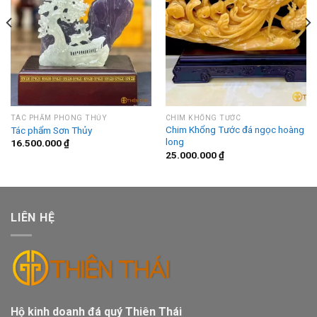
TÁC PHẨM PHONG THỦY
CHIM KHỔNG TƯỚC
Chim Khổng Tước đá ngọc hoàng
Tác phẩm Sơn Thủy
long
16.500.000
₫
25.000.000
₫
LIÊN HỆ
Hộ kinh doanh đá quý Thiên Thái