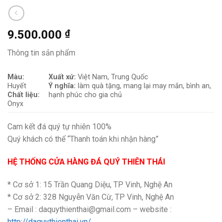
9.500.000
₫
Thông tin sản phẩm
Màu:
Xuất xứ:
Việt Nam, Trung Quốc
Huyết
Ý nghĩa:
làm quà tặng, mang lại may mắn, bình an,
Chất liệu:
hạnh phúc cho gia chủ
Onyx
Cam kết đá quý tự nhiên 100%
Quý khách có thể “Thanh toán khi nhận hàng”
HỆ THỐNG CỬA HÀNG ĐÁ QUÝ THIÊN THÁI
* Cơ sở 1: 15 Trần Quang Diệu, TP Vinh, Nghệ An
* Cơ sở 2: 328 Nguyễn Văn Cừ, TP Vinh, Nghệ An
– Email : daquythienthai@gmail.com – website :
http://daquythienthai.vn/