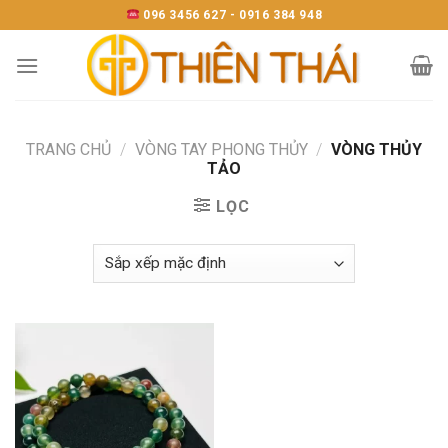
Skip
096 3456 627 - 0916 384 948
to
content
TRANG CHỦ
/
VÒNG TAY PHONG THỦY
/
VÒNG THỦY
TẢO
LỌC