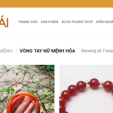
TRANG CHỦ
SẢN PHẨM
BLOG PHONG THUỶ
ĐIỀU KHO
 MỆNH
/
VÒNG TAY NỮ MỆNH HỎA
Showing all 7 resu