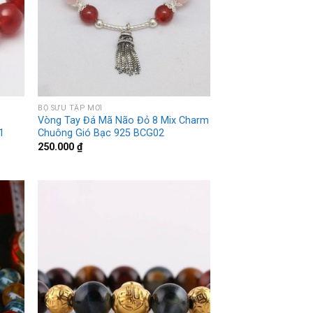
BỘ SƯU TẬP MỚI
Vòng Tay Đá Mã Não Đỏ 8 Mix Charm
1
Chuông Gió Bạc 925 BCG02
250.000
₫