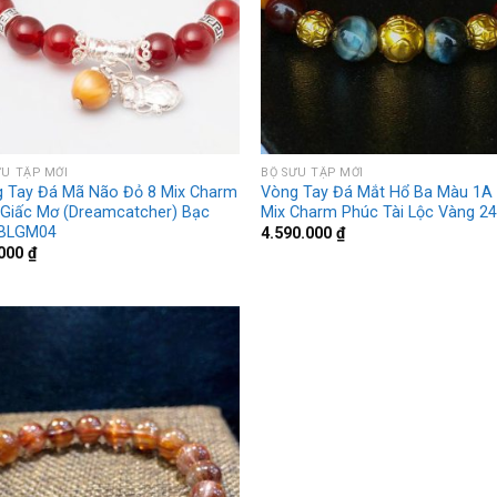
ƯU TẬP MỚI
BỘ SƯU TẬP MỚI
 Tay Đá Mã Não Đỏ 8 Mix Charm
Vòng Tay Đá Mắt Hổ Ba Màu 1A
 Giấc Mơ (Dreamcatcher) Bạc
Mix Charm Phúc Tài Lộc Vàng 2
 BLGM04
4.590.000
₫
.000
₫