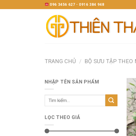
Skip
096 3456 627 - 0916 384 948
to
content
TRANG CHỦ
/
BỘ SƯU TẬP THEO
NHẬP TÊN SẢN PHẨM
LỌC THEO GIÁ