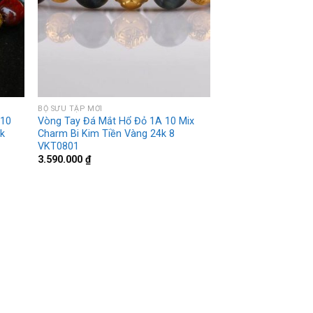
BỘ SƯU TẬP MỚI
 10
Vòng Tay Đá Mắt Hổ Đỏ 1A 10 Mix
4k
Charm Bi Kim Tiền Vàng 24k 8
VKT0801
3.590.000
₫