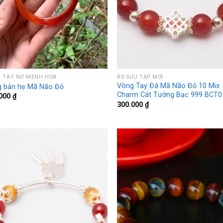
 TAY NỮ MỆNH HỎA
BỘ SƯU TẬP MỚI
Vòng Tay Đá Mã Não Đỏ 10 Mix
 bản hẹ Mã Não Đỏ
Charm Cát Tường Bạc 999 BCT0
.000
₫
300.000
₫