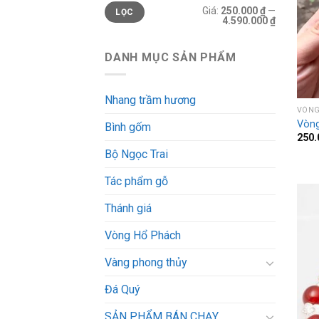
Giá
Giá
Giá:
250.000 ₫
—
LỌC
tối
tối
4.590.000 ₫
thiểu
đa
DANH MỤC SẢN PHẨM
Nhang trầm hương
VÒNG
Vòng
Bình gốm
250
Bộ Ngọc Trai
Tác phẩm gỗ
Thánh giá
Vòng Hổ Phách
Vàng phong thủy
Đá Quý
SẢN PHẨM BÁN CHẠY