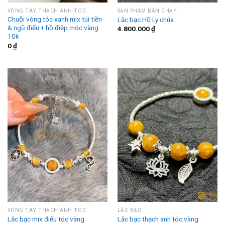
VÒNG TAY THẠCH ANH TÓC
SẢN PHẨM BÁN CHẠY
Chuỗi vòng tóc xanh mix túi tiền
Lắc bạc Hồ Ly chúa
& ngũ điếu + hồ điệp móc vàng
4.800.000
₫
10k
0
₫
VÒNG TAY THẠCH ANH TÓC
LẮC BẠC
Lắc bạc mix điếu tóc vàng
Lắc bạc thạch anh tóc vàng