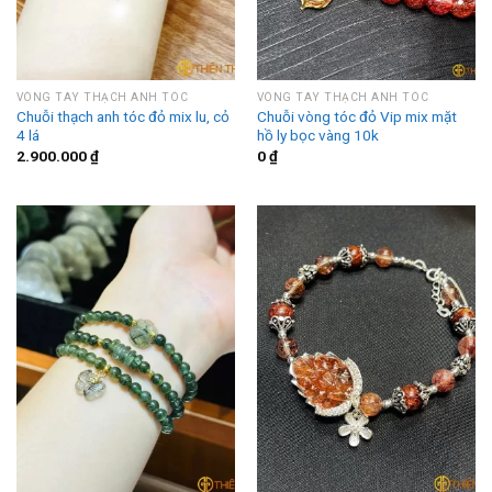
VÒNG TAY THẠCH ANH TÓC
VÒNG TAY THẠCH ANH TÓC
Chuỗi thạch anh tóc đỏ mix lu, cỏ
Chuỗi vòng tóc đỏ Vip mix mặt
4 lá
hồ ly bọc vàng 10k
2.900.000
₫
0
₫