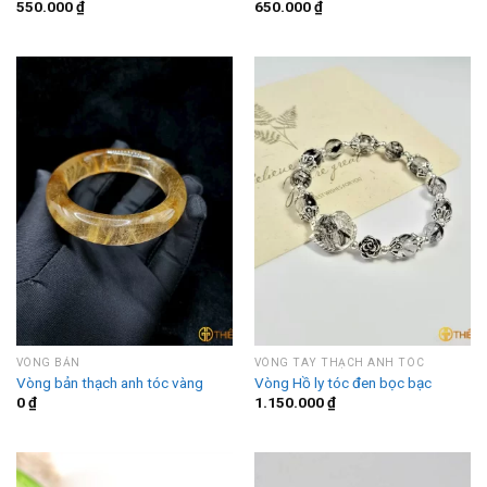
550.000
₫
650.000
₫
VÒNG BẢN
VÒNG TAY THẠCH ANH TÓC
Vòng bản thạch anh tóc vàng
Vòng Hồ ly tóc đen bọc bạc
0
₫
1.150.000
₫