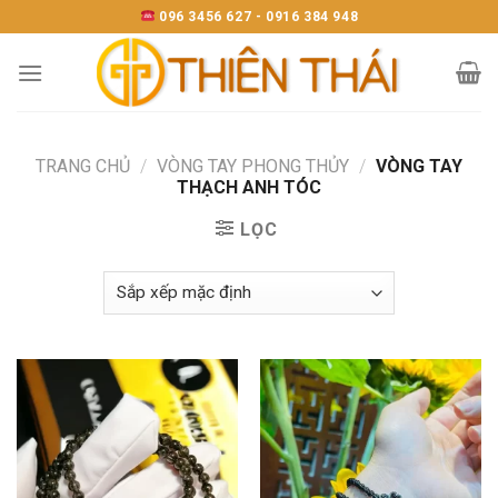
Skip
096 3456 627 - 0916 384 948
to
content
TRANG CHỦ
/
VÒNG TAY PHONG THỦY
/
VÒNG TAY
THẠCH ANH TÓC
LỌC