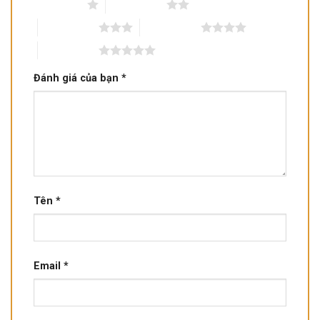
1 trên 5 sao
2 trên 5 sao
3 trên 5 sao
4 trên 5 sao
5 trên 5 sao
Đánh giá của bạn
*
Tên
*
Email
*