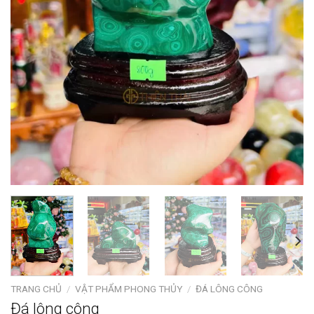
TRANG CHỦ
/
VẬT PHẨM PHONG THỦY
/
ĐÁ LÔNG CÔNG
Đá lông công