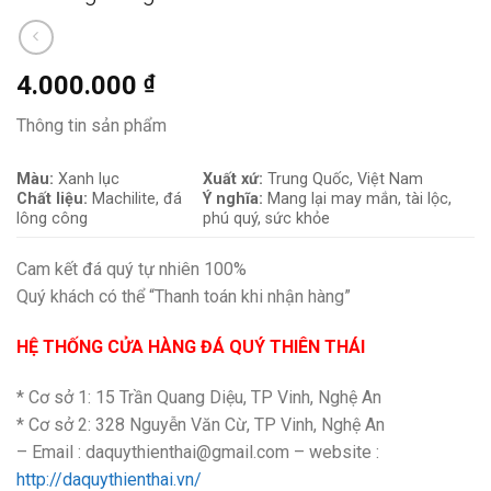
4.000.000
₫
Thông tin sản phẩm
Màu:
Xanh lục
Xuất xứ:
Trung Quốc, Việt Nam
Chất liệu:
Machilite
, đá
Ý nghĩa:
Mang lại may mắn, tài lộc,
lông công
phú quý, sức khỏe
Cam kết đá quý tự nhiên 100%
Quý khách có thể “Thanh toán khi nhận hàng”
HỆ THỐNG CỬA HÀNG ĐÁ QUÝ THIÊN THÁI
* Cơ sở 1: 15 Trần Quang Diệu, TP Vinh, Nghệ An
* Cơ sở 2: 328 Nguyễn Văn Cừ, TP Vinh, Nghệ An
– Email : daquythienthai@gmail.com – website :
http://daquythienthai.vn/