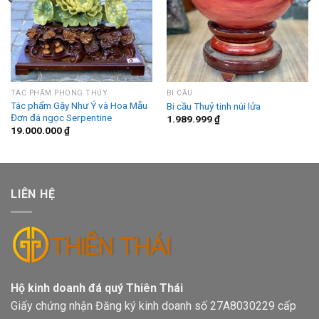
TÁC PHẨM PHONG THỦY
BI CẦU
Tác phẩm Gậy Như Ý và Hoa Mẫu
Bi cầu Thuỷ tinh núi lửa
Đơn đá ngọc Serpentine
1.989.999
₫
19.000.000
₫
LIÊN HỆ
Hộ kinh doanh đá quý Thiên Thái
Giấy chứng nhận Đăng ký kinh doanh số 27A8030229 cấp