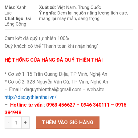
Màu:
Xanh
Xuất xứ:
Việt Nam, Trung Quốc
Lục
Ý nghĩa:
Đem lại nguồn năng lượng tích cực,
Chất liệu:
Đá
mang lại may mắn, sang trọng..
Lông Công
Cam kết đá quý tự nhiên 100%
Quý khách có thể “Thanh toán khi nhận hàng”
HỆ THỐNG CỬA HÀNG ĐÁ QUÝ THIÊN THÁI
* Cơ sở 1: 15 Trần Quang Diệu, TP Vinh, Nghệ An
* Cơ sở 2: 328 Nguyễn Văn Cừ, TP Vinh, Nghệ An
– Email : daquythienthai@gmail.com – website :
http://daquythienthai.vn/
–
Hotline tư vấn
:
0963 456627 – 0946 340111 – 0916
384948
Combo đá lông công số lượng
THÊM VÀO GIỎ HÀNG