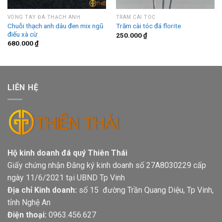
VÒNG TAY ĐÁ THẠCH ANH
TRÂM CÀI TÓC
Chuỗi thạch anh dâu đen mix ngũ
Trăm cài tóc đá florite
điếu xà cừ
250.000
₫
680.000
₫
LIÊN HỆ
Hộ kinh doanh đá quý Thiên Thái
Giấy chứng nhận Đăng ký kinh doanh số 27A8030229 cấp
ngày 11/6/2021 tại UBND Tp Vinh
Địa chỉ Kinh doanh:
số 15 đường Trần Quang Diệu, Tp Vinh,
tỉnh Nghệ An
Điện thoại:
0963.456.627