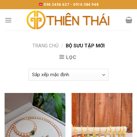
Skip
096 3456 627 - 0916 384 948
to
content
TRANG CHỦ
/
BỘ SƯU TẬP MỚI
LỌC