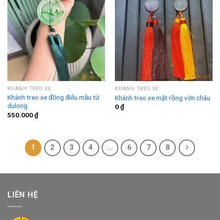
KHÁNH TREO XE
KHÁNH TREO XE
Khánh treo xe đồng điếu mẫu tử
Khánh treo xe mặt rồng vờn châu
dulong
0
₫
550.000
₫
1
2
3
4
…
6
7
8
LIÊN HỆ