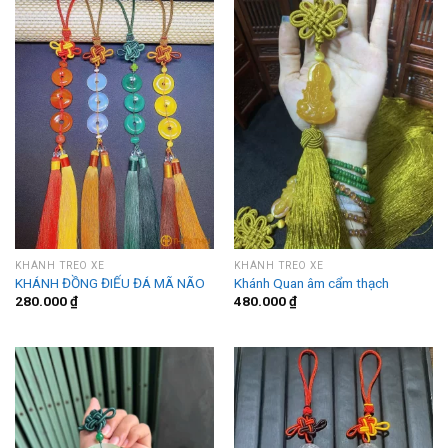
KHÁNH TREO XE
KHÁNH TREO XE
KHÁNH ĐỒNG ĐIẾU ĐÁ MÃ NÃO
Khánh Quan âm cẩm thạch
280.000
₫
480.000
₫