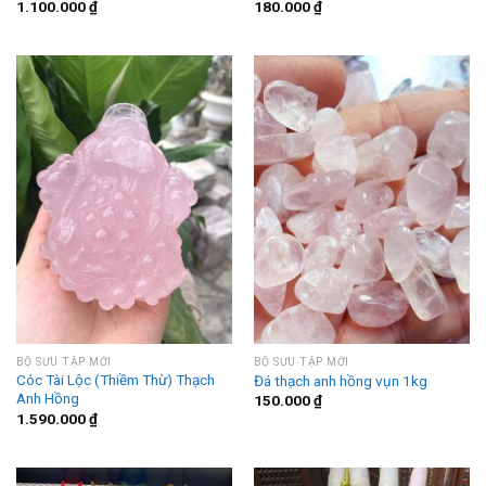
1.100.000
₫
180.000
₫
BỘ SƯU TẬP MỚI
BỘ SƯU TẬP MỚI
Cóc Tài Lộc (Thiềm Thừ) Thạch
Đá thạch anh hồng vụn 1kg
Anh Hồng
150.000
₫
1.590.000
₫