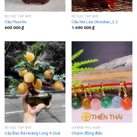
BỘ SƯU TẬP MỚI
BỘ SƯU TẬP MỚI
Cầu Fluorite
Cầu Núi Lửa Obsidian_2.2
600.000
₫
1.690.000
₫
BỘ SƯU TẬP MỚI
CHARM PHỤ KIỆN
Cây Đào Đá Hoàng Long 9 Quả
Charm đồng điếu