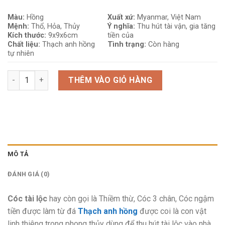
Màu:
Hồng
Xuất xứ:
Myanmar, Việt Nam
Mệnh:
Thổ, Hỏa, Thủy
Ý nghĩa:
Thu hút tài vận, gia tăng
Kích thước:
9x9x6cm
tiền của
Chất liệu:
Thạch anh hồng
Tình trạng:
Còn hàng
tự nhiên
Cóc Tài Lộc (Thiềm Thừ) Thạch Anh Hồng số lượng
THÊM VÀO GIỎ HÀNG
MÔ TẢ
ĐÁNH GIÁ (0)
Cóc tài lộc
hay còn gọi là Thiềm thừ, Cóc 3 chân, Cóc ngậm
tiền được làm từ đá
Thạch anh hồng
được coi là con vật
linh thiêng trong phong thủy dùng để thu hút tài lộc vào nhà,