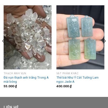
THẠCH ANH VỤN
VẬT PHẨM KHÁC
Đá vụn thạch anh trắng Trong A
Thẻ bài Như Ý Cát Tường Lam
mài bóng
ngọc Jade A
55.000
₫
400.000
₫
LIÊN HỆ