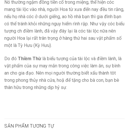
Nó thường ngậm đồng tiền cổ trong miệng, thể hiện cóc
mang tài lộc vào nhà, người Hoa từ xưa đến nay đều tin rằng,
nếu họ nhà cóc ở dưới giếng, ao hồ nhà bạn thì gia đình bạn
có thể tránh khỏi những nguy hiểm rình rập. Như vậy cóc biểu
tượng ch điềm lành, đã vậy đây lại là cóc tài lộc nữa nên
người Hoa lại rất trân trọng ở hàng thứ hai sau vật phẩm số
một là Tỳ Hưu (Kỳ Hưu).
Do đó
Thiềm Thừ
là biểu tượng của tài lộc và điềm lành, là
vật phẩm của sự may mắn trong công việc làm ăn, sự bình
an cho gia đạo. Nên mọi người thường biết xấu thành tôt
trong phong thủy nhà cửa, hoặ để tặng cho bà con, bạn bè
thân hữu trong những dịp hỷ sự.
SẢN PHẨM TƯƠNG TỰ