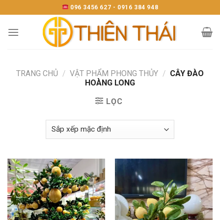
Skip
096 3456 627 - 0916 384 948
to
content
TRANG CHỦ
/
VẬT PHẨM PHONG THỦY
/
CÂY ĐÀO
HOÀNG LONG
LỌC