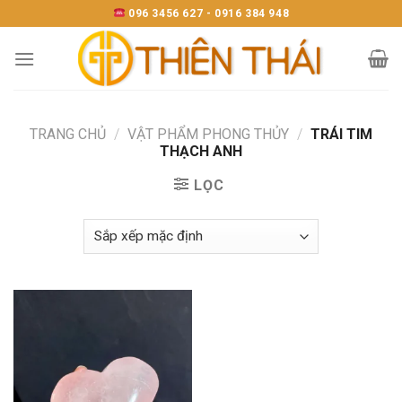
Skip
096 3456 627 - 0916 384 948
to
content
TRANG CHỦ
/
VẬT PHẨM PHONG THỦY
/
TRÁI TIM
THẠCH ANH
LỌC