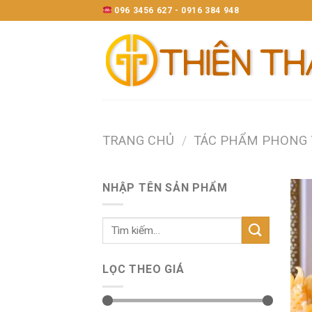
Skip
096 3456 627 - 0916 384 948
to
content
TRANG CHỦ
/
TÁC PHẨM PHONG
NHẬP TÊN SẢN PHẨM
LỌC THEO GIÁ