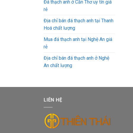
Đá thạch anh ở Cần Thơ uy tín giá
rẻ
Địa chỉ bán đá thạch anh tại Thanh
Hoá chất lượng
Mua đá thạch anh tại Nghệ An giá
rẻ
Địa chỉ bán đá thạch anh ở Nghệ
An chất lượng
LIÊN HỆ