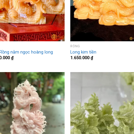
G
RỒNG
Rồng nằm ngọc hoàng long
Long kim tiền
0.000
₫
1.650.000
₫