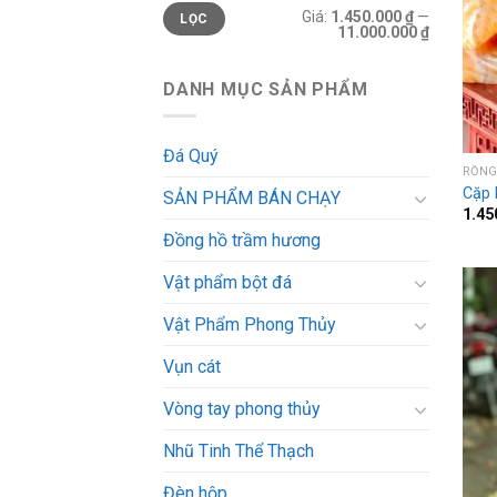
Giá
Giá
Giá:
1.450.000 ₫
—
LỌC
tối
tối
11.000.000 ₫
thiểu
đa
DANH MỤC SẢN PHẨM
Đá Quý
RỒN
Cặp 
SẢN PHẨM BÁN CHẠY
1.45
Đồng hồ trầm hương
Vật phẩm bột đá
Vật Phẩm Phong Thủy
Vụn cát
Vòng tay phong thủy
Nhũ Tinh Thể Thạch
Đèn hộp