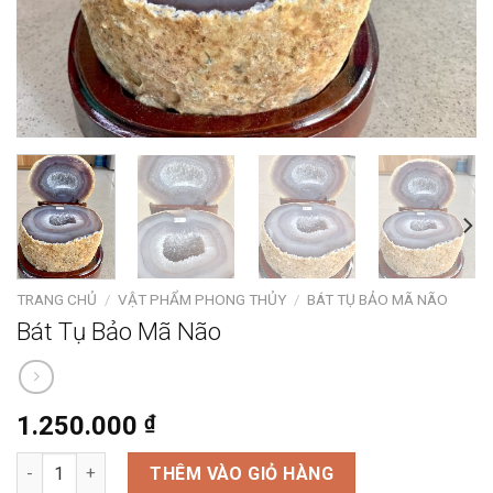
TRANG CHỦ
/
VẬT PHẨM PHONG THỦY
/
BÁT TỤ BẢO MÃ NÃO
Bát Tụ Bảo Mã Não
1.250.000
₫
Bát Tụ Bảo Mã Não số lượng
THÊM VÀO GIỎ HÀNG