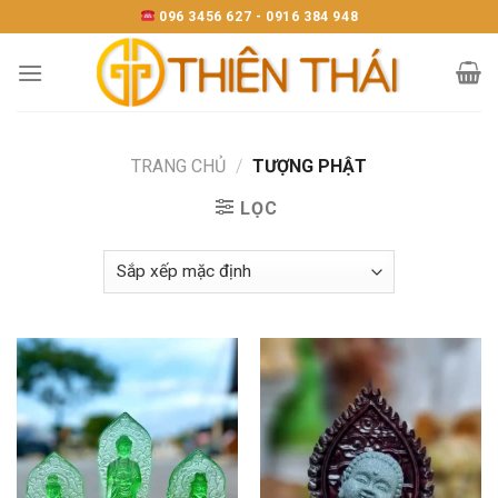
Skip
096 3456 627 - 0916 384 948
to
content
TRANG CHỦ
/
TƯỢNG PHẬT
LỌC