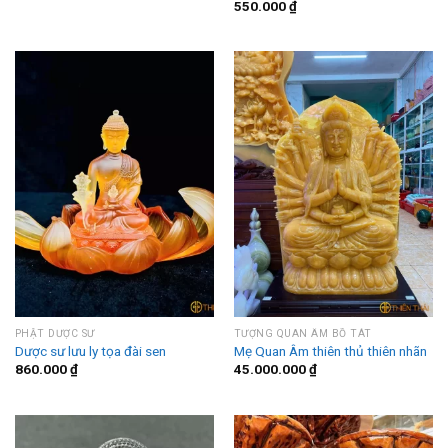
550.000
₫
PHẬT DƯỢC SƯ
TƯỢNG QUAN ÂM BỒ TÁT
Dược sư lưu ly tọa đài sen
Mẹ Quan Âm thiên thủ thiên nhãn
860.000
₫
45.000.000
₫