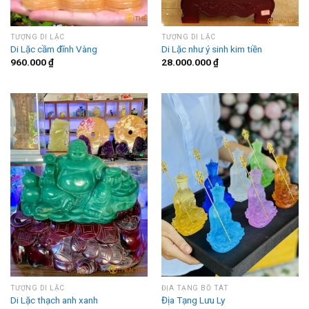
TƯỢNG DI LẶC
TƯỢNG DI LẶC
Di Lặc cầm đĩnh Vàng
Di Lặc như ý sinh kim tiền
960.000
₫
28.000.000
₫
TƯỢNG DI LẶC
ĐỊA TẠNG BỒ TÁT
Di Lặc thạch anh xanh
Địa Tạng Lưu Ly