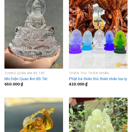
TƯỢNG QUAN ÂM BỒ TÁT
THIÊN THỦ THIÊN NHÃN
Nhị Diện Quan Âm Bồ Tát
Phật bà thiên thủ thiên nhãn lưu ly
650.000
₫
420.000
₫