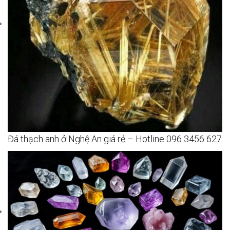
Đá thạch anh ở Nghệ An giá rẻ – Hotline 096 3456 627