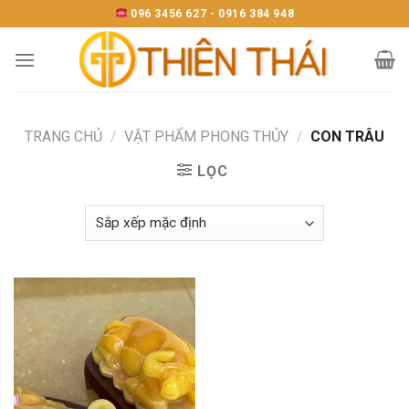
Skip
096 3456 627 - 0916 384 948
to
content
TRANG CHỦ
/
VẬT PHẨM PHONG THỦY
/
CON TRÂU
LỌC