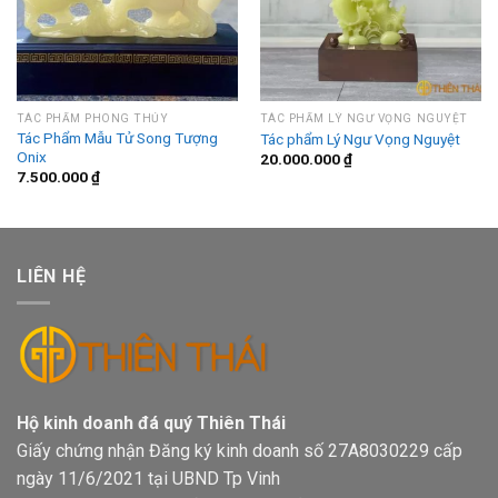
TÁC PHẨM PHONG THỦY
TÁC PHẨM LÝ NGƯ VỌNG NGUYỆT
Tác Phẩm Mẫu Tử Song Tượng
Tác phẩm Lý Ngư Vọng Nguyệt
Onix
20.000.000
₫
7.500.000
₫
LIÊN HỆ
Hộ kinh doanh đá quý Thiên Thái
Giấy chứng nhận Đăng ký kinh doanh số 27A8030229 cấp
ngày 11/6/2021 tại UBND Tp Vinh