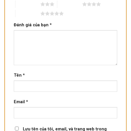
3 trên 5 sao
4 trên 5 sao
5 trên 5 sao
Đánh giá của bạn
*
Tên
*
Email
*
Lưu tên của tôi, email, và trang web trong