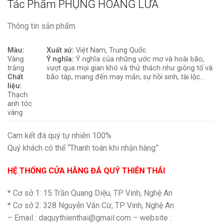
Tác Phẩm PHỤNG HOÀNG LỬA
Thông tin sản phẩm
Màu:
Xuất xứ:
Việt Nam, Trung Quốc
Vàng
Ý nghĩa:
Ý nghĩa của những ước mơ và hoài bão,
trắng
vượt qua mọi gian khó và thử thách như giông tố và
Chất
bão táp, mang đến may mắn, sự hồi sinh, tài lộc…
liệu:
Thạch
anh tóc
vàng
Cam kết đá quý tự nhiên 100%
Quý khách có thể “Thanh toán khi nhận hàng”
HỆ THỐNG CỬA HÀNG ĐÁ QUÝ THIÊN THÁI
* Cơ sở 1: 15 Trần Quang Diệu, TP Vinh, Nghệ An
* Cơ sở 2: 328 Nguyễn Văn Cừ, TP Vinh, Nghệ An
– Email : daquythienthai@gmail.com – website :