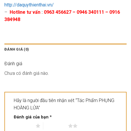
http://daquythienthai.vn/
–
Hotline tư vấn
:
0963 456627 – 0946 340111 – 0916
384948
ĐÁNH GIÁ (0)
Đánh giá
Chưa có đánh giá nào.
Hãy là người đầu tiên nhận xét “Tác Phẩm PHỤNG
HOÀNG LỬA”
Đánh giá của bạn
*
1 trên 5 sao
2 trên 5 sao