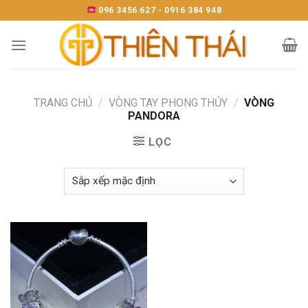
Skip
096 3456 627 - 0916 384 948
to
content
TRANG CHỦ
/
VÒNG TAY PHONG THỦY
/
VÒNG
PANDORA
LỌC