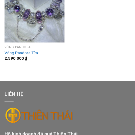
VÒNG PANDORA
Vòng Pandora Tím
2.590.000
₫
LIÊN HỆ
Hộ kinh doanh đá quý Thiên Thái