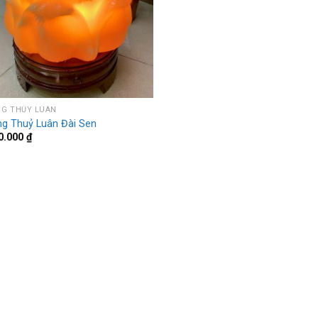
G THỦY LUÂN
g Thuỷ Luân Đài Sen
0.000
₫