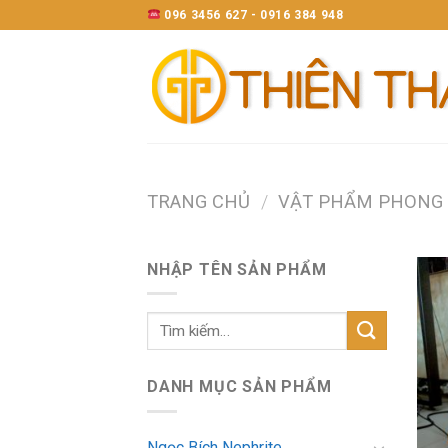
Skip
096 3456 627 - 0916 384 948
to
content
TRANG CHỦ
/
VẬT PHẨM PHONG
NHẬP TÊN SẢN PHẨM
DANH MỤC SẢN PHẨM
Ngọc Bích Nephrite