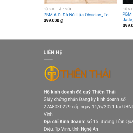
c Bích Nephrite
BỘ SƯU TẬP MỚI
BỘ SƯ
PBM 
PBM A Di Đà Núi Lửa Obsidian_To
Jade
399.000
₫
399.
LIÊN HỆ
Hộ kinh doanh đá quý Thiên Thá
Giấy chứng nhận Đăng ký kinh doanh số
27A8030229 cấp ngày 11/6/2021 tại UBN
Vinh
Địa chỉ Kinh doanh:
số 15 đường Trần Qu
Diệu, Tp Vinh, tỉnh Nghệ An