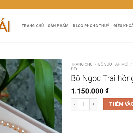
TRANG CHỦ
SẢN PHẨM
BLOG PHONG THUỶ
ĐIỀU KHO
TRANG CHỦ
/
BỘ SƯU TẬP MỚI
/
ĐẸP
Bộ Ngọc Trai hồ
1.150.000
₫
Bộ Ngọc Trai hồng ánh cam số
THÊM VÀO