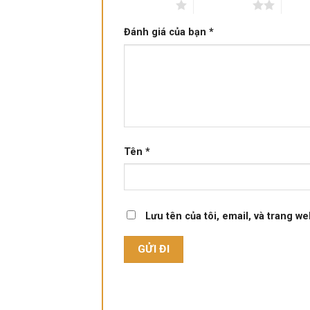
1 trên 5 sao
2 trên 5 sao
3 trê
Đánh giá của bạn
*
Tên
*
Lưu tên của tôi, email, và trang we