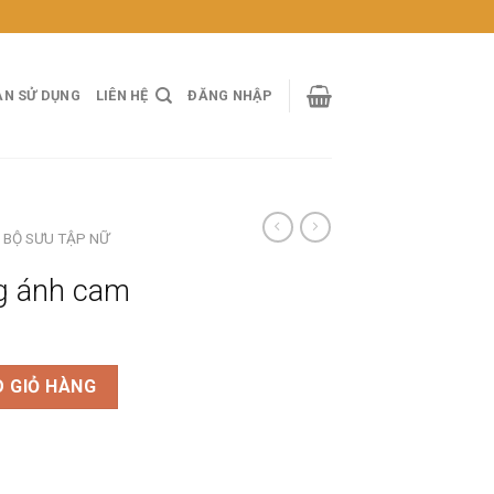
ẢN SỬ DỤNG
LIÊN HỆ
ĐĂNG NHẬP
BỘ SƯU TẬP NỮ
ng ánh cam
 lượng
 GIỎ HÀNG