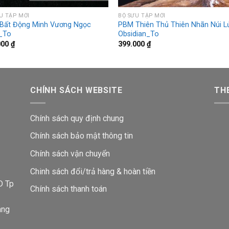
U TẬP MỚI
BỘ SƯU TẬP MỚI
Bất Động Minh Vương Ngọc
PBM Thiên Thủ Thiên Nhãn Núi L
_To
Obsidian_To
000
₫
399.000
₫
CHÍNH SÁCH WEBSITE
THE
Chính sách quy định chung
Chính sách bảo mật thông tin
Chính sách vận chuyển
i
Chinh sách đổi/trả hàng & hoàn tiền
D Tp
Chính sách thanh toán
ang