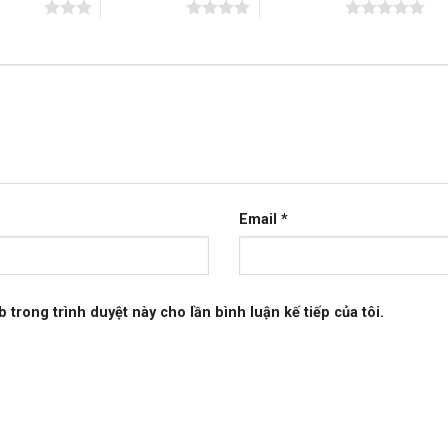
n 5 sao
4 trên 5 sao
5 trên 5 sao
Email
*
b trong trình duyệt này cho lần bình luận kế tiếp của tôi.