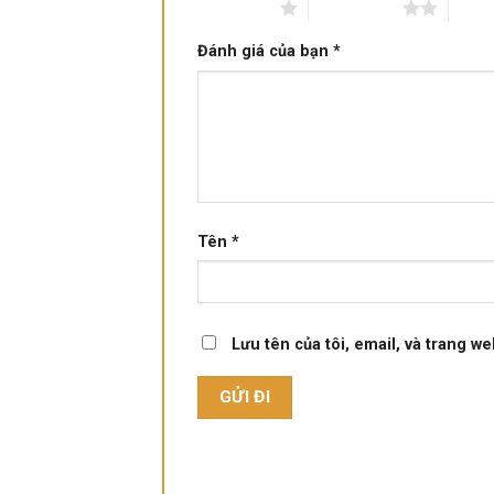
1 trên 5 sao
2 trên 5 sao
3 trê
Đánh giá của bạn
*
Tên
*
Lưu tên của tôi, email, và trang we