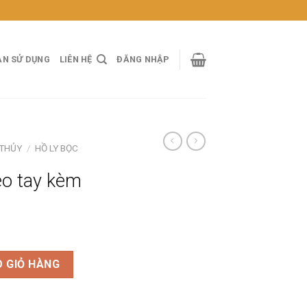
ẢN SỬ DỤNG
LIÊN HỆ
ĐĂNG NHẬP
 THỦY
/
HỒ LY BỌC
eo tay kèm
y số lượng
 GIỎ HÀNG