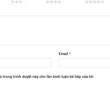
n 5 sao
4 trên 5 sao
5 trên 5 sao
Email
*
b trong trình duyệt này cho lần bình luận kế tiếp của tôi.