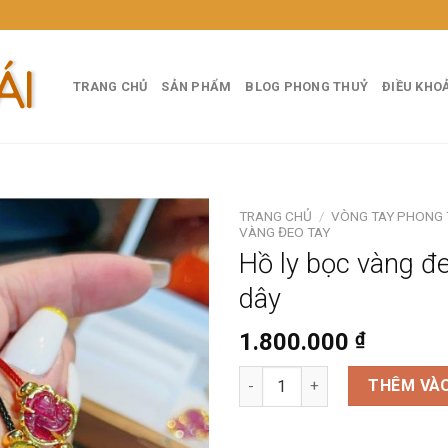
TRANG CHỦ
SẢN PHẨM
BLOG PHONG THUỶ
ĐIỀU KHO
TRANG CHỦ
/
VÒNG TAY PHONG
VÀNG ĐEO TAY
Hồ ly bọc vàng đ
dây
1.800.000
₫
Hồ ly bọc vàng đeo tay kèm dâ
THÊM VÀO