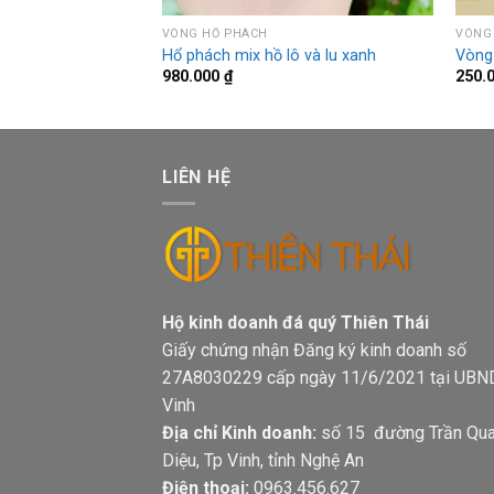
HỦY
VÒNG HỔ PHÁCH
VÒNG
iền mic cham
Hổ phách mix hồ lô và lu xanh
Vòng
980.000
₫
250.
LIÊN HỆ
Hộ kinh doanh đá quý Thiên Thá
Giấy chứng nhận Đăng ký kinh doanh số
27A8030229 cấp ngày 11/6/2021 tại UBN
Vinh
Địa chỉ Kinh doanh:
số 15 đường Trần Qu
Diệu, Tp Vinh, tỉnh Nghệ An
Điện thoại:
0963.456.627