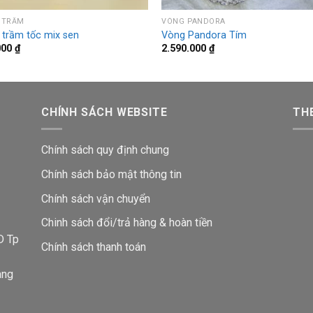
 TRẦM
VÒNG PANDORA
 trầm tốc mix sen
Vòng Pandora Tím
000
₫
2.590.000
₫
CHÍNH SÁCH WEBSITE
THE
Chính sách quy định chung
Chính sách bảo mật thông tin
Chính sách vận chuyển
i
Chinh sách đổi/trả hàng & hoàn tiền
D Tp
Chính sách thanh toán
ang