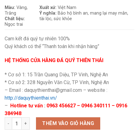
Màu:
Vàng,
Xuất xứ:
Việt Nam
Trắng
Ý nghĩa:
Bảo hộ bình an, mang lại may mắn,
Chất liệu:
tài lộc, sức khỏe
Ngọc trai
Cam kết đá quý tự nhiên 100%
Quý khách có thể “Thanh toán khi nhận hàng”
HỆ THỐNG CỬA HÀNG ĐÁ QUÝ THIÊN THÁI
* Cơ sở 1: 15 Trần Quang Diệu, TP Vinh, Nghệ An
* Cơ sở 2: 328 Nguyễn Văn Cừ, TP Vinh, Nghệ An
– Email : daquythienthai@gmail.com – website :
http://daquythienthai.vn/
–
Hotline tư vấn
:
0963 456627 – 0946 340111 – 0916
384948
Mẫu vòng trai nuôi nước ngọt số lượng
THÊM VÀO GIỎ HÀNG