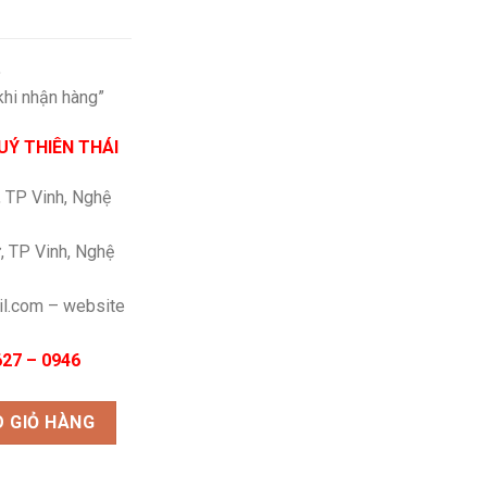
%
khi nhận hàng”
Ý THIÊN THÁI
, TP Vinh, Nghệ
, TP Vinh, Nghệ
il.com – website
27 – 0946
 GIỎ HÀNG