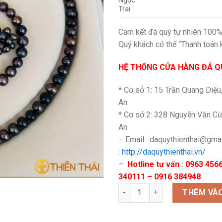
Ngọc
Trai
Cam kết đá quý tự nhiên 100
Quý khách có thể “Thanh toán 
HỆ THỐNG CỬA HÀNG ĐÁ QU
* Cơ sở 1: 15 Trần Quang Diệu
An
* Cơ sở 2: 328 Nguyễn Văn Cừ
An
– Email : daquythienthai@gma
:
http://daquythienthai.vn/
–
Hotline tư vấn
:
0963 4566
340111 – 0916 384948
Bộ Ngọc Trai đen số lượng
THÊM VÀO