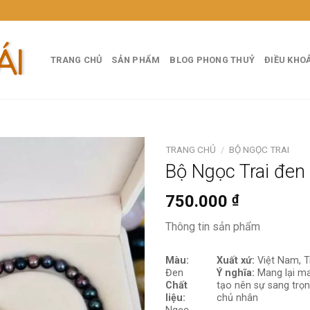
TRANG CHỦ
SẢN PHẨM
BLOG PHONG THUỶ
ĐIỀU KHO
TRANG CHỦ
/
BỘ NGỌC TRAI
Bộ Ngọc Trai đen
750.000
₫
Thông tin sản phẩm
Màu:
Xuất xứ:
Việt Nam, 
Đen
Ý nghĩa:
Mang lại
ma
Chất
tạo nên sự sang trọn
liệu:
chủ nhân