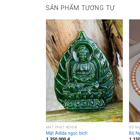
SẢN PHẨM TƯƠNG TỰ
MẶT PHẬT ADIDA
BỘ NG
Mặt Adida ngọc bích
Bộ N
1.350.000
₫
1.15