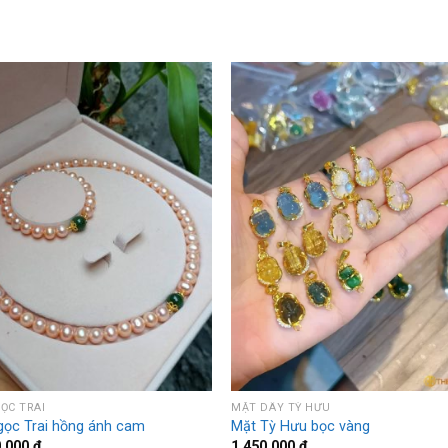
ỌC TRAI
MẶT DÂY TỲ HƯU
gọc Trai hồng ánh cam
Mặt Tỳ Hưu bọc vàng
0.000
₫
1.450.000
₫