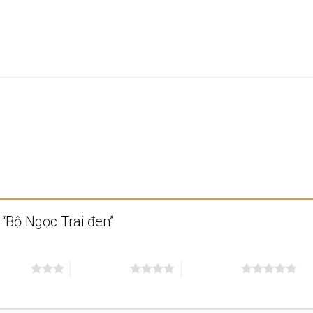
 “Bộ Ngọc Trai đen”
n 5 sao
4 trên 5 sao
5 trên 5 sao