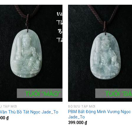
U TẬP MỚI
BỘ SƯU TẬP MỚI
PBM Bất Động Minh Vương Ngọc
Văn Thù Bồ Tát Ngọc Jade_To
Jade_To
000
₫
399.000
₫