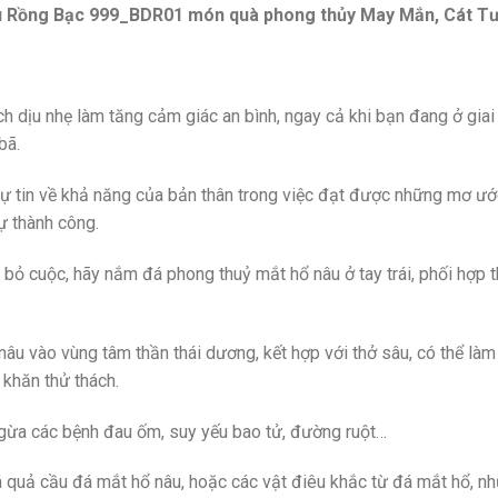
 Rồng Bạc 999_BDR01​ món quà phong thủy May Mắn, Cát Tư
h dịu nhẹ làm tăng cảm giác an bình, ngay cả khi bạn đang ở giai
bã.
tự tin về khả năng của bản thân trong việc đạt được những mơ ư
ự thành công.
n bỏ cuộc, hãy nắm đá phong thuỷ mắt hổ nâu ở tay trái, phối hợp
u vào vùng tâm thần thái dương, kết hợp với thở sâu, có thể làm
 khăn thử thách.
ngừa các bệnh đau ốm, suy yếu bao tử, đường ruột…
á quả cầu đá mắt hổ nâu, hoặc các vật điêu khắc từ đá mắt hổ, nh