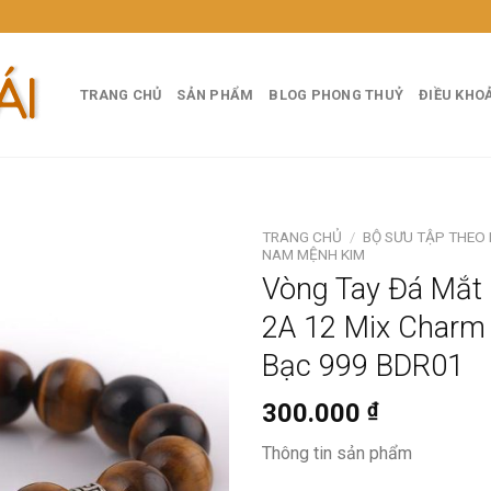
TRANG CHỦ
SẢN PHẨM
BLOG PHONG THUỶ
ĐIỀU KHO
TRANG CHỦ
/
BỘ SƯU TẬP THEO
NAM MỆNH KIM
Vòng Tay Đá Mắt
2A 12 Mix Charm
Bạc 999 BDR01
300.000
₫
Thông tin sản phẩm