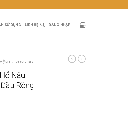
ẢN SỬ DỤNG
LIÊN HỆ
ĐĂNG NHẬP
 MỆNH
/
VÒNG TAY
 Hổ Nâu
 Đầu Rồng