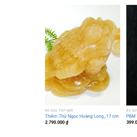
BỘ SƯU TẬP MỚI
BỘ SƯ
ồ Tát Núi Lửa
Thiềm Thừ Ngọc Hoàng Long_17 cm
PBM 
2.790.000
₫
399.