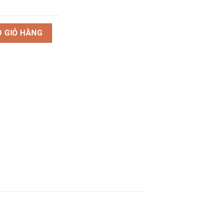
2 Mix Charm Đầu Rồng Bạc 999 BDR01 số lượng
 GIỎ HÀNG