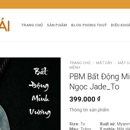
TRANG CHỦ
SẢN PHẨM
BLOG PHONG THUỶ
ĐIỀU KHO
TRANG CHỦ
/
MẶT DÂY
/
MẶT D
MỆNH
PBM Bất Động M
Ngọc Jade_To
399.000
₫
Thông tin sản phẩm
Size:
To
Xuất xứ:
Myanma
Màu:
Trắng,
Ý nghĩa:
Mặt dâ