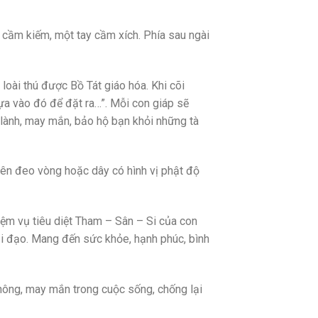
 cầm kiếm, một tay cầm xích. Phía sau ngài
loài thú được Bồ Tát giáo hóa. Khi cõi
ựa vào đó để đặt ra…”. Mỗi con giáp sẽ
lành, may mắn, bảo hộ bạn khỏi những tà
 nên đeo vòng hoặc dây có hình vị phật độ
iệm vụ tiêu diệt Tham – Sân – Si của con
i đạo. Mang đến sức khỏe, hạnh phúc, bình
hông, may mắn trong cuộc sống, chống lại