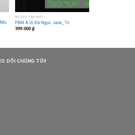
BỘ SƯU TẬP MỚI
 Mix
PBM A Di Đà Ngọc Jade_To
399.000
₫
O DÕI CHÚNG TÔI!