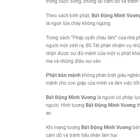
trong cuộc sống, chống lại cám dỗ và tránh t
Theo sách kinh phật,
Bất Động Minh Vươn
là ngọn lửa cháy không ngừng.
Trong sách “Pháp uyển châu lâm” của nhà phậ
người mới sinh ra, Bồ Tát phân nhiệm vụ nhữ
nhận được sự độ mệnh của một vị phật khác
ma và những điều xui xẻo.
Phật bản mệnh
không phân biệt giàu nghèo
mệnh cho con giáp của mình và làm việc tốt
Bất Động Minh Vương
là người có pháp lự
người. Hình tượng
Bất Động Minh Vương
t
an.
Khi mang tượng
Bất Động Minh Vương
bên
cám dỗ và tránh tiểu nhân làm hại.