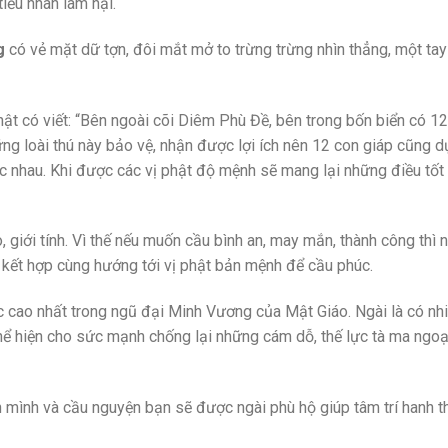
iểu nhân làm hại.
g
có vẻ mặt dữ tợn, đôi mắt mở to trừng trừng nhìn thẳng, một tay
t có viết: “Bên ngoài cõi Diêm Phù Đề, bên trong bốn biển có 12 
ng loài thú này bảo vệ, nhận được lợi ích nên 12 con giáp cũng d
 nhau. Khi được các vị phật độ mệnh sẽ mang lại những điều tốt 
, giới tính. Vì thế nếu muốn cầu bình an, may mắn, thành công thì
 kết hợp cùng hướng tới vị phật bản mệnh để cầu phúc.
c cao nhất trong ngũ đại Minh Vương của Mật Giáo. Ngài là có nh
hể hiện cho sức mạnh chống lại những cám dỗ, thế lực tà ma ngoạ
 mình và cầu nguyện bạn sẽ được ngài phù hộ giúp tâm trí hanh t