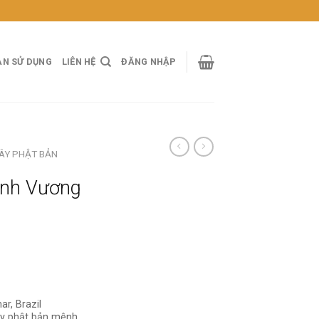
ẢN SỬ DỤNG
LIÊN HỆ
ĐĂNG NHẬP
ÂY PHẬT BẢN
inh Vương
r, Brazil
y phật bản mệnh