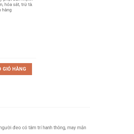
, hóa sát, trừ tà.
 hàng
c Jade_To số lượng
 GIỎ HÀNG
 người đeo có tâm trí hanh thông, may mắn