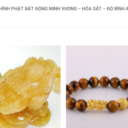
HỈNH PHẬT BẤT ĐỘNG MINH VƯƠNG – HÓA SÁT – ĐỘ BÌNH 