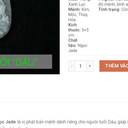
Xanh Lục
độ mệnh, bình an
Mệnh:
Kim,
Tình trạng:
Còn
Mộc, Thủy,
Hỏa
Kích
thước:
5×3
cm
Chất
liệu:
Ngọc
Jade
PBM Bất Động Minh Vương Ngọ
THÊM VÀO
ọc Jade
là vị phật bản mệnh dành riêng cho người tuổi Dậu, giúp