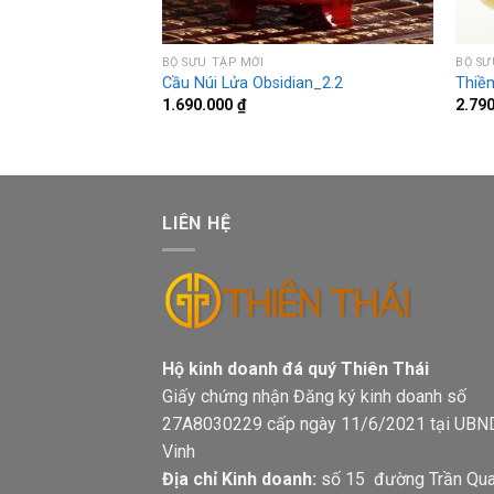
BỘ SƯU TẬP MỚI
BỘ SƯ
nh Tóc Đen 3A 10
Cầu Núi Lửa Obsidian_2.2
Thiề
1.690.000
₫
2.79
LIÊN HỆ
Hộ kinh doanh đá quý Thiên Thá
Giấy chứng nhận Đăng ký kinh doanh số
27A8030229 cấp ngày 11/6/2021 tại UBN
Vinh
Địa chỉ Kinh doanh:
số 15 đường Trần Qu