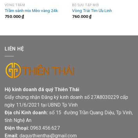
VÒNG TRẦM
BỘ SƯU TẬP MỚI
Trầm sánh mix Mèo vàng 24k
Vòng Trái Tim Ưu Linh
750.000
₫
760.000
₫
LIÊN HỆ
Hộ kinh doanh đá quý Thiên Thái
Giấy chứng nhận Đăng ký kinh doanh số 27A8030229 cấp
ngày 11/6/2021 tại UBND Tp Vinh
Địa chỉ Kinh doanh:
số 15 đường Trần Quang Diệu, Tp Vinh,
tỉnh Nghệ An
Điện thoại:
0963.456.627
Email:
daquythienthai@gmail.com