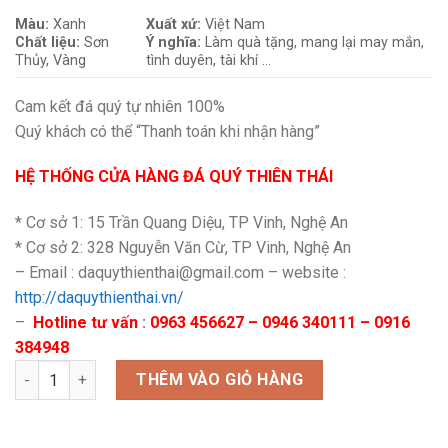
Màu:
Xanh
Xuất xứ:
Việt Nam
Chất liệu:
Sơn
Ý nghĩa:
Làm quà tặng, mang lại may mắn,
Thủy, Vàng
tình duyên, tài khí …
Cam kết đá quý tự nhiên 100%
Quý khách có thể “Thanh toán khi nhận hàng”
HỆ THỐNG CỬA HÀNG ĐÁ QUÝ THIÊN THÁI
* Cơ sở 1: 15 Trần Quang Diệu, TP Vinh, Nghệ An
* Cơ sở 2: 328 Nguyễn Văn Cừ, TP Vinh, Nghệ An
– Email : daquythienthai@gmail.com – website :
http://daquythienthai.vn/
–
Hotline tư vấn
:
0963 456627 – 0946 340111 – 0916
384948
Vòng cáp lu Sơn thủy mix Sen số lượng
THÊM VÀO GIỎ HÀNG