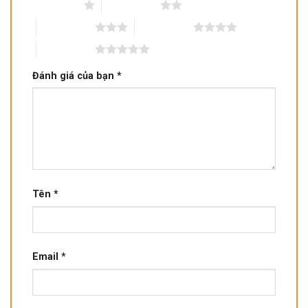
1 trên 5 sao
2 trên 5 sao
3 trên 5 sao
4 trên 5 sao
5 trên 5 sao
Đánh giá của bạn
*
Tên
*
Email
*