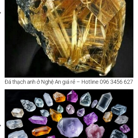
Đá thạch anh ở Nghệ An giá rẻ – Hotline 096 3456 627