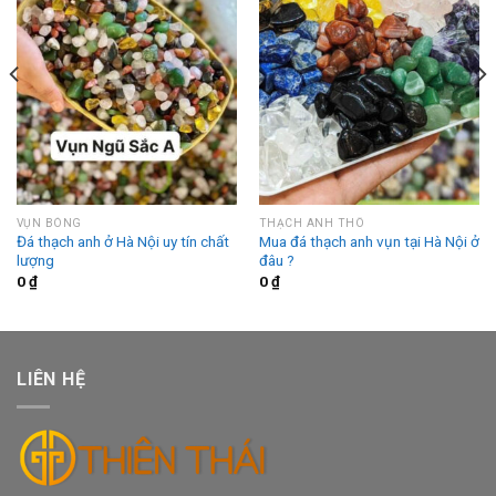
VỤN BÓNG
THẠCH ANH THÔ
Đá thạch anh ở Hà Nội uy tín chất
Mua đá thạch anh vụn tại Hà Nội ở
lượng
đâu ?
0
₫
0
₫
LIÊN HỆ