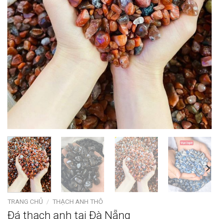
TRANG CHỦ
/
THẠCH ANH THÔ
Đá thạch anh tại Đà Nẵng