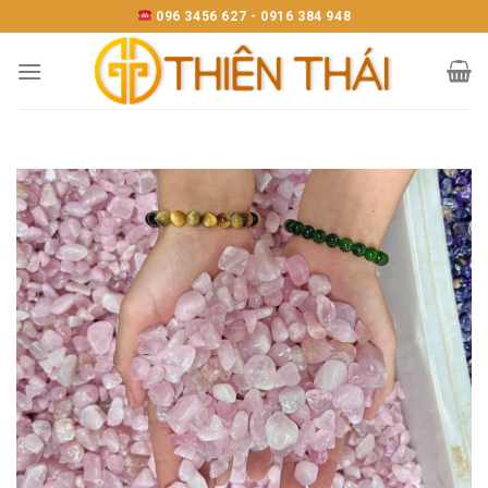
Skip
096 3456 627 - 0916 384 948
to
content