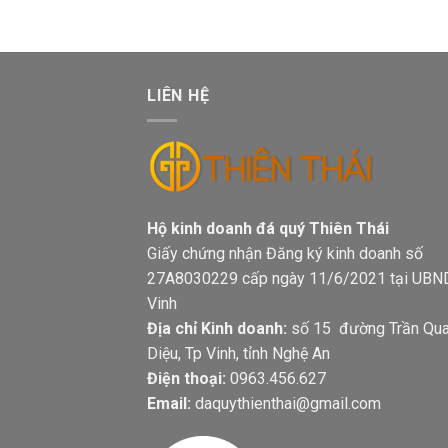
.000 ₫.
là:
1.550.000 ₫.
LIÊN HỆ
Hộ kinh doanh đá quý Thiên Thá
Giấy chứng nhận Đăng ký kinh doanh số
27A8030229 cấp ngày 11/6/2021 tại UBN
Vinh
Địa chỉ Kinh doanh:
số 15 đường Trần Qu
Diệu, Tp Vinh, tỉnh Nghệ An
Điện thoại:
0963.456.627
Email:
daquythienthai@gmail.com