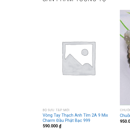
BỘ SƯU TẬP MỚI
CHUỖI
Vòng Tay Thạch Anh Tím 2A 9 Mix
Chuỗ
Charm Đầu Phật Bạc 999
Giá
0.000
₫
950.
hiện
590.000
₫
tại