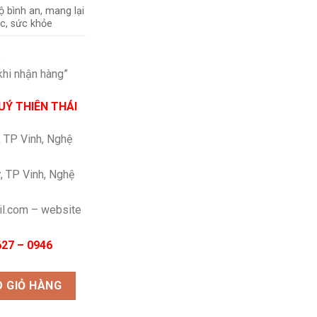
 bình an, mang lại
ộc, sức khỏe
%
khi nhận hàng”
Ý THIÊN THÁI
, TP Vinh, Nghệ
, TP Vinh, Nghệ
il.com – website
27 – 0946
m bạc số lượng
 GIỎ HÀNG