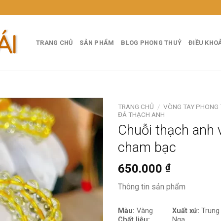
TRANG CHỦ
SẢN PHẨM
BLOG PHONG THUỶ
ĐIỀU KHO
TRANG CHỦ
/
VÒNG TAY PHONG
ĐÁ THẠCH ANH
Chuỗi thạch anh 
cham bạc
650.000
₫
Thông tin sản phẩm
Màu:
Vàng
Xuất xứ:
Trung 
Chất liệu:
Nga