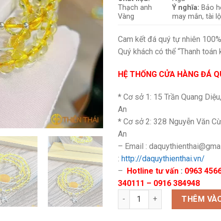
Thạch anh
Ý nghĩa:
Bảo hộ
Vàng
may mắn, tài l
Cam kết đá quý tự nhiên 100
Quý khách có thể “Thanh toán 
HỆ THỐNG CỬA HÀNG ĐÁ QU
* Cơ sở 1: 15 Trần Quang Diệu
An
* Cơ sở 2: 328 Nguyễn Văn Cừ
An
– Email : daquythienthai@gma
:
http://daquythienthai.vn/
–
Hotline tư vấn
:
0963 4566
340111 – 0916 384948
Chuỗi thạch anh vàng mic cha
THÊM VÀO