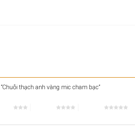
t “Chuỗi thạch anh vàng mic cham bạc”
n 5 sao
4 trên 5 sao
5 trên 5 sao