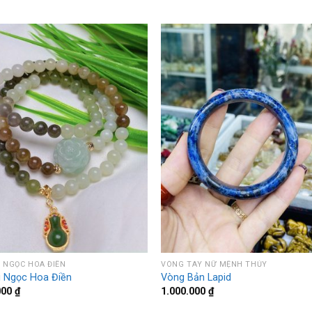
 NGỌC HOA ĐIỀN
VÒNG TAY NỮ MỆNH THỦY
i Ngọc Hoa Điền
Vòng Bản Lapid
000
₫
1.000.000
₫