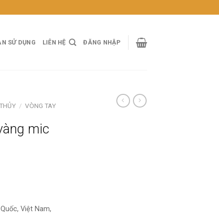
ẢN SỬ DỤNG
LIÊN HỆ
ĐĂNG NHẬP
 THỦY
/
VÒNG TAY
vàng mic
Quốc, Việt Nam,